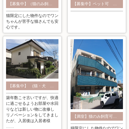
【募集中】（猫のみ飼育可）２F角部屋 １Kロフト付き
【募集中】ペット可 犬・猫 多頭飼育相談可 利根町 ６LDK 貸家 リフォーム済み
猫限定にした物件なのでワン
ちゃんが苦手な猫さんでも安
心です。
【募集中】 (猫・犬 飼育数相談可)３DK 鎌ヶ谷北中沢貸家
築年数こそ古いですが、快適
に過ごせるようお部屋や水回
りなどは新しい物に改修し
リノベーションをしてきまし
【満室】猫のみ飼育可 家賃1ヵ月無料キャンペーン 柏駅 徒歩１２分 １R 2階
たが、入居後は入居者様
……
猫限定にした物件なのでワン