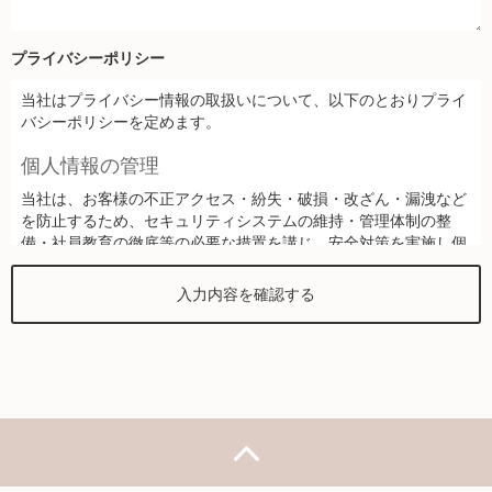
プライバシーポリシー
当社はプライバシー情報の取扱いについて、以下のとおりプライ
バシーポリシーを定めます。
個人情報の管理
当社は、お客様の不正アクセス・紛失・破損・改ざん・漏洩など
を防止するため、セキュリティシステムの維持・管理体制の整
備・社員教育の徹底等の必要な措置を講じ、安全対策を実施し個
人情報の厳重な管理を行ないます。
個人情報の利用目的
お客様からお預かりした個人情報は、当社からのご連絡や業務の
ご案内やご質問に対する回答として、電子メールや資料のご送付
に利用いたします。
個人情報の第三者への開示・提供の禁止
当社は、お客様よりお預かりした個人情報を適切に管理し、次の
いずれかに該当する場合を除き、個人情報を第三者に開示いたし