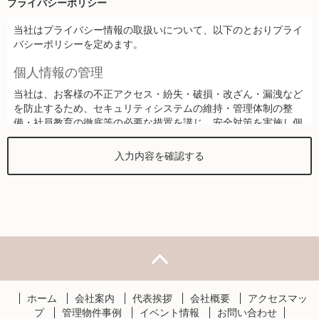
プライバシーポリシー
当社はプライバシー情報の取扱いについて、以下のとおりプライ
バシーポリシーを定めます。
個人情報の管理
当社は、お客様の不正アクセス・紛失・破損・改ざん・漏洩など
を防止するため、セキュリティシステムの維持・管理体制の整
備・社員教育の徹底等の必要な措置を講じ、安全対策を実施し個
人情報の厳重な管理を行ないます。
個人情報の利用目的
お客様からお預かりした個人情報は、当社からのご連絡や業務の
ご案内やご質問に対する回答として、電子メールや資料のご送付
に利用いたします。
個人情報の第三者への開示・提供の禁止
当社は、お客様よりお預かりした個人情報を適切に管理し、次の
いずれかに該当する場合を除き、個人情報を第三者に開示いたし
ません。
ホーム
会社案内
代表挨拶
会社概要
アクセスマッ
プ
管理物件事例
イベント情報
お問い合わせ
お客様の同意がある場合