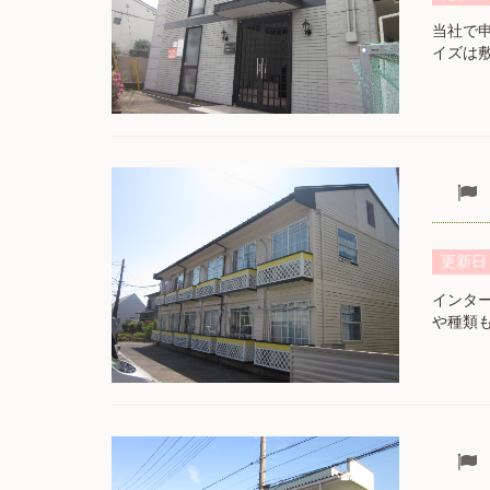
当社で
イズは
更新日
インタ
や種類