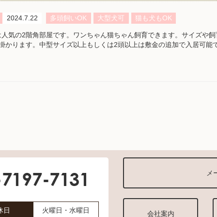
2024.7.22
多頭飼いOK
大型犬可
猫も犬もOK
は人気の2階角部屋です。ワンちゃん猫ちゃん飼育できます。サイズや飼
月掛かります。中型サイズ以上もしくは2頭以上は敷金の追加で入居可能
メ
休日
火曜日・水曜日
会社案内