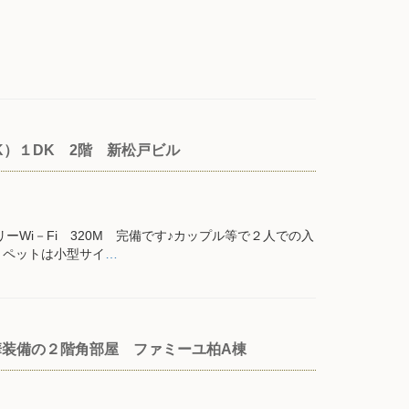
）１DK 2階 新松戸ビル
Wi－Fi 320M 完備です♪カップル等で２人での入
。ペットは小型サイ
…
で豪華装備の２階角部屋 ファミーユ柏A棟