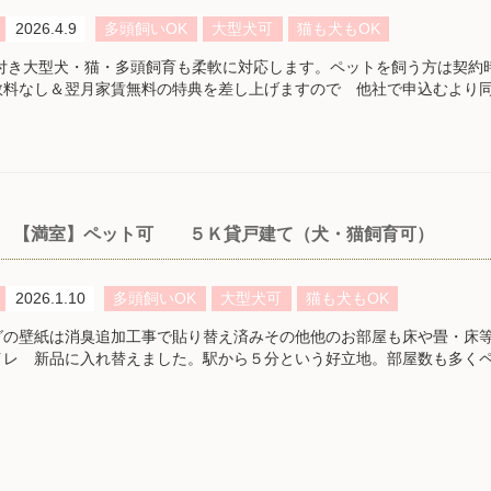
2026.4.9
多頭飼いOK
大型犬可
猫も犬もOK
付き大型犬・猫・多頭飼育も柔軟に対応します。ペットを飼う方は契約
数料なし＆翌月家賃無料の特典を差し上げますので 他社で申込むより同
【満室】ペット可 ５Ｋ貸戸建て（犬・猫飼育可）
2026.1.10
多頭飼いOK
大型犬可
猫も犬もOK
グの壁紙は消臭追加工事で貼り替え済みその他他のお部屋も床や畳・床
イレ 新品に入れ替えました。駅から５分という好立地。部屋数も多く