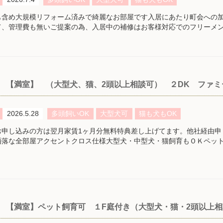
も含め大規模リフォーム済みで綺麗なお部屋です入居にあたり町会への加
て、管理費も無いご提案の為、入居中の補修はお客様対応でのフリーメ
【満室】 （大型犬、猫、2頭以上相談可） ２DK ファ
2026.5.28
多頭飼いOK
大型犬可
猫も犬もOK
申し込みの方は翌月家賃1ヶ月分無料特典差し上げてます。他社経由申し込
洒落な全部屋アクセントクロス仕様大型犬・中型犬・猫飼育もＯＫペッ
【満室】ペット飼育可 １F庭付き（大型犬・猫・2頭以上相