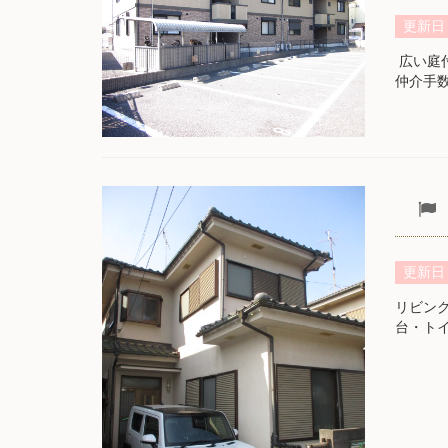
更新日
広い庭
仲介手
更新日
リビン
台・ト