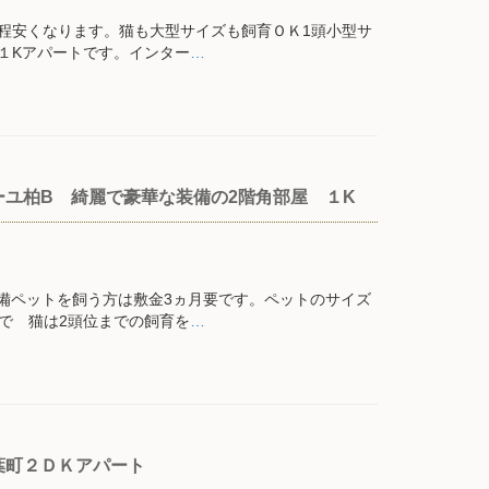
程安くなります。猫も大型サイズも飼育ＯＫ1頭小型サ
１Kアパートです。インター
…
ユ柏B 綺麗で豪華な装備の2階角部屋 １K
備ペットを飼う方は敷金3ヵ月要です。ペットのサイズ
で 猫は2頭位までの飼育を
…
葉町２ＤＫアパート