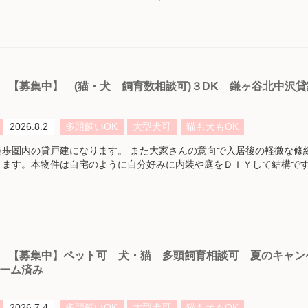
【募集中】 (猫・犬 飼育数相談可)３DK 鎌ヶ谷北中沢
2026.8.2
多頭飼いOK
大型犬可
猫も犬もOK
徒歩圏内の貸戸建になります。 また大家さんの意向で入居後の軽微な修繕
ります。本物件は自宅のように自分好みに内装や庭をＤＩＹして結構で
【募集中】ペット可 犬・猫 多頭飼育相談可 夏のキャン
ーム済み
2026.7.4
多頭飼いOK
大型犬可
猫も犬もOK