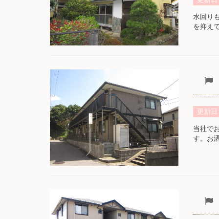
水回り
を抑え
更新日
当社でお
す。お