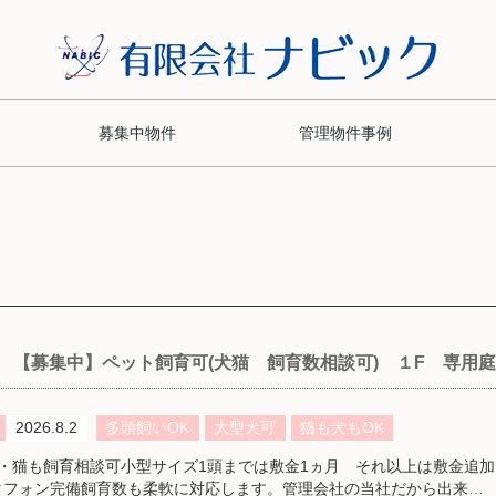
募集中物件
管理物件事例
【募集中】ペット飼育可(犬猫 飼育数相談可) １F 
2026.8.2
多頭飼いOK
大型犬可
猫も犬もOK
猫も飼育相談可小型サイズ1頭までは敷金1ヵ月 それ以上は敷金追加で相
タフォン完備飼育数も柔軟に対応します。管理会社の当社だから出来
…