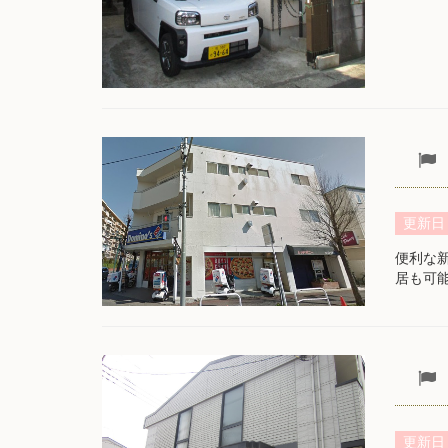
更新日
便利な新
居も可
更新日