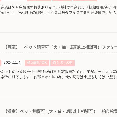
申込めば翌月家賃無料特典あります。他社で申込むより初期費用が4万円
敷金2ヵ月 それ以上の頭数・サイズは敷金プラスで要相談綺麗で広めの
【満室】 ペット飼育可（犬・猫・2頭以上相談可）ファミー
2024.11.4
多頭飼いOK
猫も犬もOK
ーネット使い放題♪当社で申込めば翌月家賃無料です。宅配ボックスも完
も柔軟に対応します。お部屋が１Kの為、犬の飼育は小型もしくは中型ま
【満室】ペット飼育可（犬・猫・2頭以上相談可） 柏市松