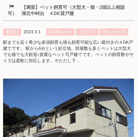
【満室】ペット飼育可（大型犬・猫・2頭以上相談
可） 湖北中峠台 ４DK貸戸建
更新日
2023.3.1
多頭飼いOK
大型犬可
猫も犬もOK
駅までも近く希少な多頭飼育も猫も飼育可能な広い庭付きの４DK戸
建てです。 駅から6分という好立地。部屋数も多くペットは大型犬
でも猫でも大歓迎♪貴重なペット可戸建てです。ペットの飼育数やサ
イズは柔軟に対応します。※ただし下
…