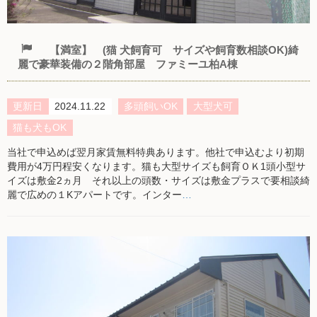
【満室】 (猫 犬飼育可 サイズや飼育数相談OK)綺
麗で豪華装備の２階角部屋 ファミーユ柏A棟
更新日
2024.11.22
多頭飼いOK
大型犬可
猫も犬もOK
当社で申込めば翌月家賃無料特典あります。他社で申込むより初期
費用が4万円程安くなります。猫も大型サイズも飼育ＯＫ1頭小型サ
イズは敷金2ヵ月 それ以上の頭数・サイズは敷金プラスで要相談綺
麗で広めの１Kアパートです。インター
…