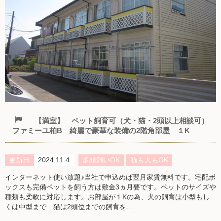
【満室】 ペット飼育可（犬・猫・2頭以上相談可）
ファミーユ柏B 綺麗で豪華な装備の2階角部屋 １K
更新日
2024.11.4
多頭飼いOK
猫も犬もOK
インターネット使い放題♪当社で申込めば翌月家賃無料です。宅配ボ
ックスも完備ペットを飼う方は敷金3ヵ月要です。ペットのサイズや
種類も柔軟に対応します。お部屋が１Kの為、犬の飼育は小型もし
くは中型まで 猫は2頭位までの飼育を
…