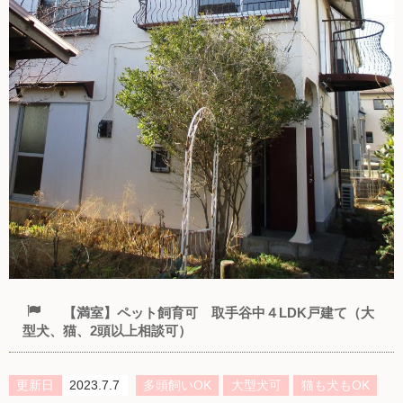
【満室】ペット飼育可 取手谷中４LDK戸建て（大
型犬、猫、2頭以上相談可）
更新日
2023.7.7
多頭飼いOK
大型犬可
猫も犬もOK