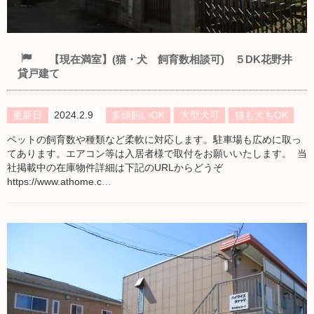
【現在満室】(猫・犬 飼育数相談可) ５DK花野井
貸戸建て
更新日
2024.2.9
多頭飼いOK
大型犬可
猫も犬もOK
ペットの飼育数や種類など柔軟に対応します。駐車場も広めに取っ
てあります。エアコン等は入居者様で取付をお願いいたします。 当
社掲載中の在庫物件詳細は下記のURLからどうぞ
https://www.athome.c
…