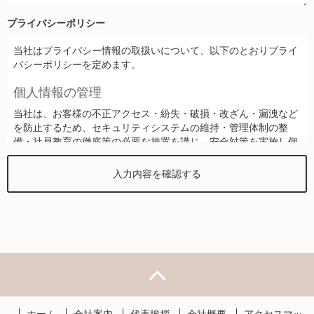
プライバシーポリシー
当社はプライバシー情報の取扱いについて、以下のとおりプライ
バシーポリシーを定めます。
個人情報の管理
当社は、お客様の不正アクセス・紛失・破損・改ざん・漏洩など
を防止するため、セキュリティシステムの維持・管理体制の整
備・社員教育の徹底等の必要な措置を講じ、安全対策を実施し個
人情報の厳重な管理を行ないます。
個人情報の利用目的
お客様からお預かりした個人情報は、当社からのご連絡や業務の
ご案内やご質問に対する回答として、電子メールや資料のご送付
に利用いたします。
個人情報の第三者への開示・提供の禁止
当社は、お客様よりお預かりした個人情報を適切に管理し、次の
いずれかに該当する場合を除き、個人情報を第三者に開示いたし
ません。
ホーム
会社案内
代表挨拶
会社概要
アクセスマッ