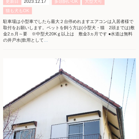
更新日
2023.12.17
多頭飼いOK
大型犬可
猫も犬もOK
駐車場は小型車でしたら最大２台停めれますエアコンは入居者様で
取付をお願いします。ペットを飼う方は(小型犬・猫 2頭までは)敷
金2ヵ月～要 ※中型犬20Kｇ以上は 敷金3ヵ月です ●水道は無料
の井戸水(飲用として
…