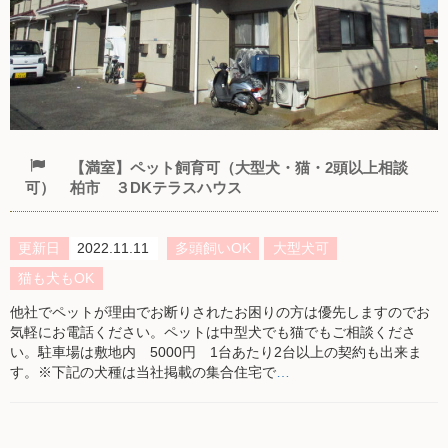
【満室】ペット飼育可（大型犬・猫・2頭以上相談
可） 柏市 ３DKテラスハウス
更新日
2022.11.11
多頭飼いOK
大型犬可
猫も犬もOK
他社でペットが理由でお断りされたお困りの方は優先しますのでお
気軽にお電話ください。ペットは中型犬でも猫でもご相談くださ
い。駐車場は敷地内 5000円 1台あたり2台以上の契約も出来ま
す。※下記の犬種は当社掲載の集合住宅で
…